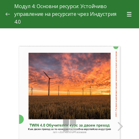
Модул 4: Основни ресурси: Устойчивo
управление на ресурсите чрез Индустрия
4.0
Теория
Казуси
Казус: Къща с ефективно използване на ресурсите,
Шотландия
Казус: Serendipalm
Казус: Платформи за цифровизация повишават
производителността на вятърните паркове
Казус: Avidesa Mac Pollo
Казус: SmartEye – революция в селското стопанство чрез
IoT и анализ на данни
Покажете какво сте научили