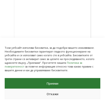
Този уебсайт използва бисквитки, за да подобри вашето изживяване.
Необходимите бисквитки гарантират гладкото функциониране на
уебсайта и се използват само когато сте в уебсайта. Бисквитките от
трети страни се активират само за целите на проследяването, когато
щракнете върху „Приемам“. Прочетете нашата
Политика за
поверителност
за повече информация относно това какво правим с
Предишна
Следваща
вашите данни и как да управляваме бисквитките.
Приеми
Откажи