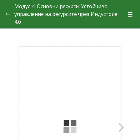
Модул 4: Основни ресурси: Устойчивo
управление на ресурсите чрез Индустрия
4.0
Теория
Урок 4.1. Оптимизиране на ресурсите
Урок 4.2. Кръгова икономика и затворени вериги за
доставки
Урок 4.3. Управление на енергията и възобновяеми
енергийни източници
Урок 4.4. Прогнозно управление на ресурсите
Урок 4.5. Мониторинг на околната среда и докладване
Казуси
Покажете какво сте научили