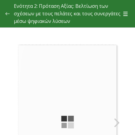
Ενότητα 2: Πρόταση Αξίας: Βελτίωση των
σχέσεων με τους πελάτες και τους συνεργάτες
μέσω ψηφιακών λύσεων
Θεωρία
Μάθημα 2.1. Εξατομικευμένες προσφορές προϊόντων και
υπηρεσιών
Μάθημα 2.2. Συνεργατικός σχεδιασμός και ανάπτυξη
προϊόντων
Μάθημα 2.3. Βελτιστοποίηση και διαφάνεια της αλυσίδας
εφοδιασμού
Μάθημα 2.4. Πράσινος περιβαλλοντικός αντίκτυπος των
έξυπνων τεχνολογιών
Μελέτες περιπτώσεων
Αξιολόγηση γνώσης