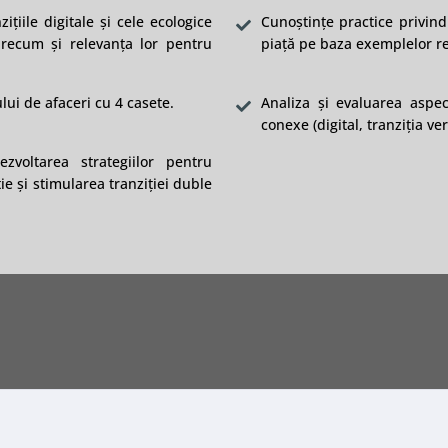
țiile digitale și cele ecologice
Cunoștințe practice privind
precum și relevanța lor pentru
piață pe baza exemplelor re
lui de afaceri cu 4 casete.
Analiza și evaluarea aspec
conexe (digital, tranziția ve
zvoltarea strategiilor pentru
e și stimularea tranziției duble