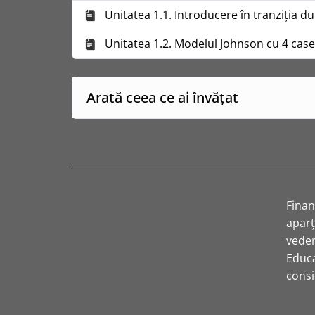
Unitatea 1.1. Introducere în tranziția d
Unitatea 1.2. Modelul Johnson cu 4 cas
Arată ceea ce ai învățat
Fina
aparț
veder
Educa
consi