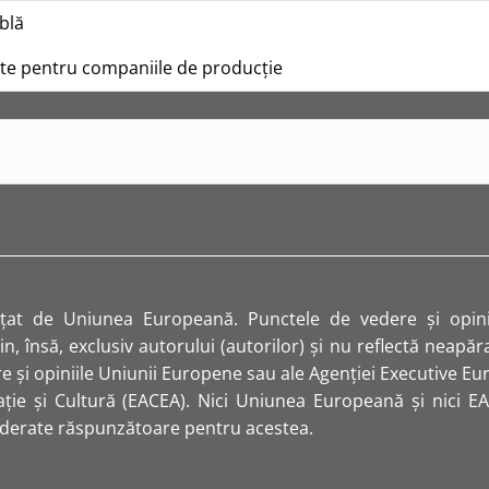
ublă
ete pentru companiile de producție
nțat de Uniunea Europeană. Punctele de vedere și opini
in, însă, exclusiv autorului (autorilor) și nu reflectă neapă
e și opiniile Uniunii Europene sau ale Agenției Executive E
ție și Cultură (EACEA). Nici Uniunea Europeană și nici E
derate răspunzătoare pentru acestea.