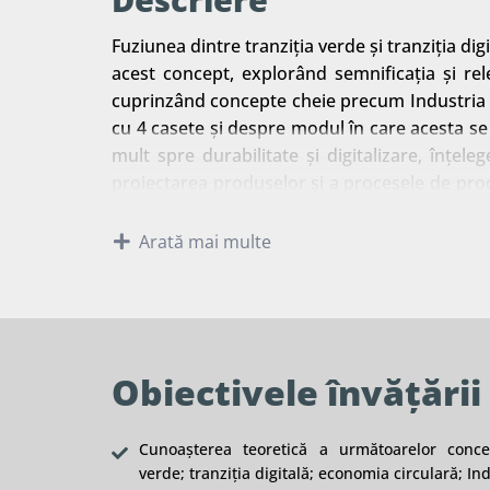
Fuziunea dintre tranziția verde și tranziția d
acest concept, explorând semnificația și rel
cuprinzând concepte cheie precum Industria 4
cu 4 casete și despre modul în care acesta se 
mult spre durabilitate și digitalizare, înțe
proiectarea produselor și a procesele de prod
se adapteze proactiv, să inoveze și să rămână
Arată mai multe
Obiectivele învățării
Cunoașterea teoretică a următoarelor concep
verde; tranziția digitală; economia circulară; Ind