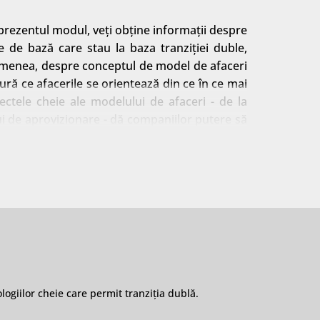
 prezentul modul, veți obține informații despre
e de bază care stau la baza tranziției duble,
semenea, despre conceptul de model de afaceri
ură ce afacerile se orientează din ce în ce mai
ectele cheie ale modelului de afaceri - de la
ui de aprovizionare - dă companiilor putere să
ogiilor cheie care permit tranziția dublă.