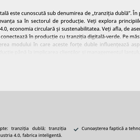
igitală este cunoscută sub denumirea de „tranziția dublă”. În
evanța sa în sectorul de producție. Veți explora principiil
.0, economia circulară și sustenabilitatea. Veți afla, de a
conectează în producție cu tranziția digitală-verde. Pe măs
legerea modului în care aceste forțe duble influențează asp
ucție până la implicarea clienților și managementul lanțul
 competitive.
te: tranziția dublă; tranziția
Cunoașterea faptică a tehnol
ustria 4.0, fabrica inteligentă.