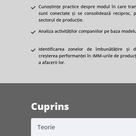
Cunoștințe practice despre modul în care tranzi
sunt conectate și se consolidează reciproc, 
sectorul de producție.
Analiza activităților companiilor pe baza modelu
Identificarea zonelor de îmbunătățire și de
creșterea performanței în IMM-urile de producți
a afacerii lor.
Cuprins
Teorie