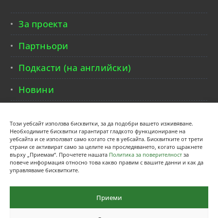
За проекта
Партньори
Подкасти (на английски)
Новини
Контакти
Този уебсайт използва бисквитки, за да подобри вашето изживяване.
Необходимите бисквитки гарантират гладкото функциониране на
уебсайта и се използват само когато сте в уебсайта. Бисквитките от трети
страни се активират само за целите на проследяването, когато щракнете
върху „Приемам“. Прочетете нашата
Политика за поверителност
за
повече информация относно това какво правим с вашите данни и как да
управляваме бисквитките.
Приеми
©TWIN 4.0 2022 - Designed & Developed by
ETE FAROS
LTD
Contribution for logo:
Nature Vectors by Vecteezy