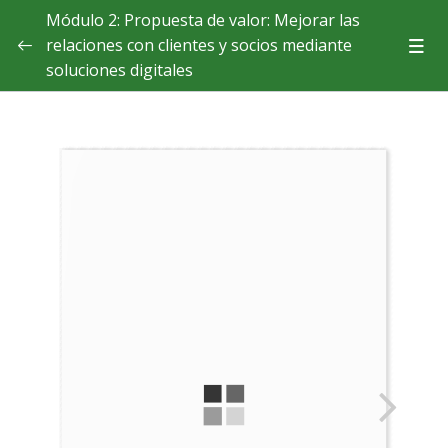
Módulo 2: Propuesta de valor: Mejorar las
relaciones con clientes y socios mediante
soluciones digitales
Teoría
Unidad 2.1. Ofertas de productos y servicios personalizados
Unidad 2.2. Diseño y desarrollo de productos en
colaboración
Unidad 2.3. Optimización y visibilidad de la cadena de
suministro
Unidad 2.4. Impacto ecológico de las tecnologías inteligentes
Casos de estudio
Demuestra lo que has aprendido