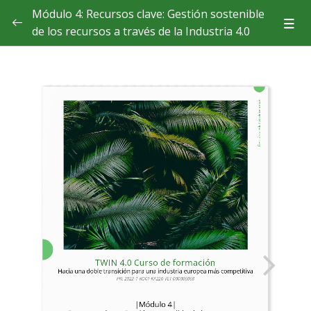
Módulo 4: Recursos clave: Gestión sostenible
de los recursos a través de la Industria 4.0
Teoría
Unidad 4.1. Optimización de recursos y reducción de
residuos
Unidad 4.2. Economía circular y cadenas de suministro de
circuito cerrado
Unidad 4.3. Gestión de la energía y fuentes de energía
renovables
Unidad 4.4. Gestión predictiva de recursos
Unidad 4.5. Seguimiento e informes medioambientales
Casos de estudio
Demuestra lo que has aprendido