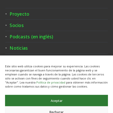
Proyecto
Socios
Podcasts (en inglés)
Noticias
Contacto
Este sitio web utiliza cookies para mejorar su experiencia. Las cookies
necesarias garantizan el buen funcionamiento de la página web y se
emplean cuando se navega a través de la página. Las cookies de terceros
sólo se activan con fines de seguimiento cuando usted hace clic en
"Aceptar". Lea nuestra
Política de privacidad
para obtener más información
sobre como tratamos sus datos y cómo gestionar las cookies.
Aceptar
©TWIN 4.0 2022 - Designed & Developed by
ETE FAROS LTD
Contribution for logo:
Nature Vectors by Vecteezy
Rechazar