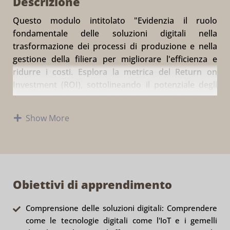
Descrizione
Questo modulo intitolato "Evidenzia il ruolo
fondamentale delle soluzioni digitali nella
trasformazione dei processi di produzione e nella
gestione della filiera per migliorare l'efficienza e
ridurre i costi. Esplora la metrica del Return on
Investment (ROI), sottolineando il potenziale degli
investimenti tecnologici dell'Industria 4.0 (I4.0) per
guidare la crescita dei ricavi e il risparmio operativo.
Show More
Inoltre, il modulo esplora il modo in cui la
digitalizzazione consente alle aziende manifatturiere
di creare nuovi flussi di reddito attraverso modelli di
business innovativi come Product-as-a-Service
(PaaS) e Manufacturing as a Service (MaaS). Questi
Obiettivi di apprendimento
modelli non solo migliorano la redditività, ma si
allineano anche agli obiettivi di sostenibilità,
Comprensione delle soluzioni digitali: Comprendere
promuovendo una transizione green nelle pratiche
come le tecnologie digitali come l'IoT e i gemelli
commerciali. Attraverso approfondimenti teorici ed