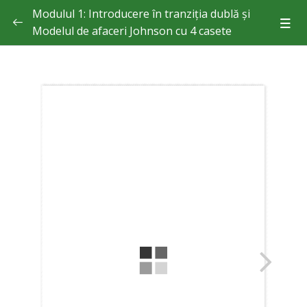
Modulul 1: Introducere în tranziția dublă și
Modelul de afaceri Johnson cu 4 casete
Teorie
Unitatea 1.1. Introducere în tranziția dublă
Unitatea 1.2. Modelul Johnson cu 4 casete pentru companiile
de producție
Arată ceea ce ai învățat