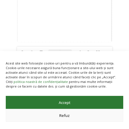
Acest site web folosește cookie-uri pentru a vă îmbunătăți experiența.
Cookie-urile necesare asigură buna funcționare a site-ului web și sunt
activate atunci când site-ul este accesat. Cookie-urile de la terți sunt
activate doar în scopuri de urmărire atunci când faceți clic pe „Accept”.
Αnterioară
Următor
Citiți
politica noastră de confidențialitate
pentru mai multe informații
despre ce facem cu datele dvs. și cum să gestionăm cookie-urile.
Accept
Refuz