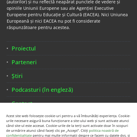
(autorilor) și nu reflectă neapărat punctele de vedere și
opiniile Uniunii Europene sau ale Agenției Executive
Europene pentru Educație și Cultură (EACEA). Nici Uniunea
Europeană și nici EACEA nu pot fi considerate
răspunzătoare pentru acestea.
Proiectul
Parteneri
Știri
Podcasturi (în engleză)
Contact
Acest site web folosește cookie-uri pentru a vă îmbunătăți experiența. Cookie-
urile necesare asigură buna funcționare a site-ului web și sunt activate atunci
când site-ul este accesat. Cookie-urile de la terți sunt activate doar în scopuri
de urmărire atunci când faceți clic pe „Accept”. Citiți
politica noastră de
confidențialitate
pentru mai multe informații despre ce facem cu datele dvs. și